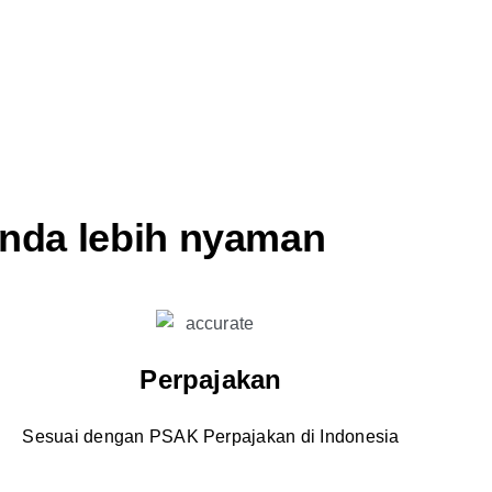
jumlah angka tahunan. Tersedia juga revaluasi untuk
penilaian kembali aktiva tetap dan disposal untuk
penghentian aktiva tetap
Anda lebih nyaman
Perpajakan
Sesuai dengan PSAK Perpajakan di Indonesia