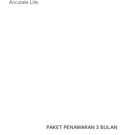
Accurate Lite.
Maksimalkan potensi
UMKM Anda
dengan Accurate Lite
sekarang
PAKET PENAWARAN 3 BULAN