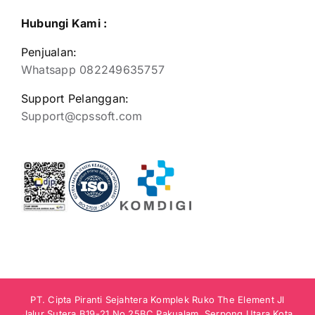
Hubungi Kami :
Penjualan:
Whatsapp 082249635757
Support Pelanggan:
Support@cpssoft.com
PT. Cipta Piranti Sejahtera Komplek Ruko The Element Jl
Jalur Sutera B19-21 No.25BC Pakualam, Serpong Utara Kota