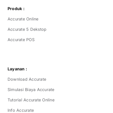
Produk :
Accurate Online
Accurate 5 Dekstop
Accurate POS
Layanan :
Download Accurate
Simulasi Biaya Accurate
Tutorial Accurate Online
Info Accurate