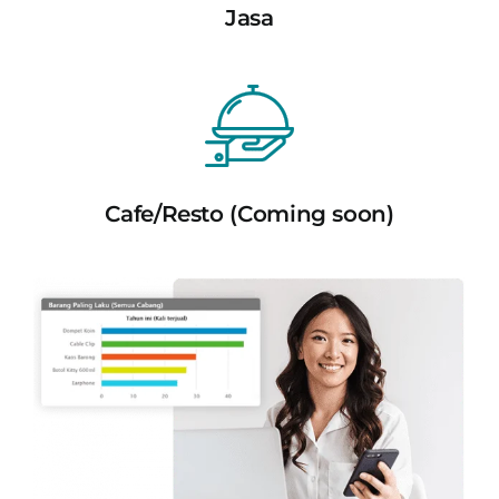
Jasa
Cafe/Resto (Coming soon)