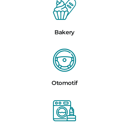
Bakery
Otomotif