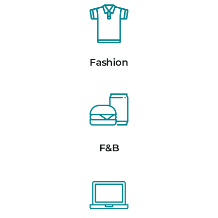
Fashion
F&B