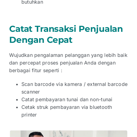
butuhkan
Catat Transaksi Penjualan
Dengan Cepat
Wujudkan pengalaman pelanggan yang lebih baik
dan percepat proses penjualan Anda dengan
berbagai fitur seperti :
Scan barcode via kamera / external barcode
scanner
Catat pembayaran tunai dan non-tunai
Cetak struk pembayaran via bluetooth
printer