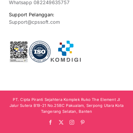
Whatsapp 082249635757
Support Pelanggan:
Support@cpssoft.com
PT. Cipta Piranti Sejahtera Komplek Ruko The Element Jl
Jalur Sutera B19-21 No.25BC Pakualam, Serpong Utara Kota
Tangerang Selatan, Banten
Facebook
X
Instagram
Pinterest