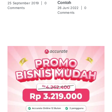
Anda.
Co
25 September 2019
|
0
25 Juni 2022
|
0
Comments
26
Comments
Co