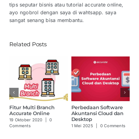
tips seputar bisnis atau tutorial accurate online,
ayo ngobrol dengan saya di wahtsapp. saya
sangat senang bisa membantu.
Related Posts
 di
Fitur Multi Branch
Perbedaan Software
In
Accurate Online
Akuntansi Cloud dan
Ac
Desktop
19 Oktober 2020
|
0
21
Comments
1 Mei 2025
|
0 Comments
Co