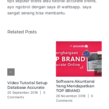
tips seputar bisnis atau tutorial accurate online,
ayo ngobrol dengan saya di wahtsapp. saya
sangat senang bisa membantu.
Related Posts
Software Akuntansi
Video Tutorial Setup
Ac
Yang Mendapatkan
Database Accurate
2 
TOP BRAND
20 September 2018
|
0
Co
26 November 2018
|
0
Comments
Comments