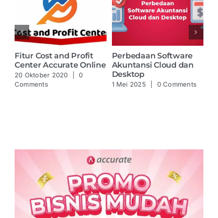
Profit
Perbedaan Software
Info Perubahan Fitur
te Online
Akuntansi Cloud dan
Accurate Online
Desktop
|
0
21 Oktober 2020
|
0
1 Mei 2025
|
0 Comments
Comments