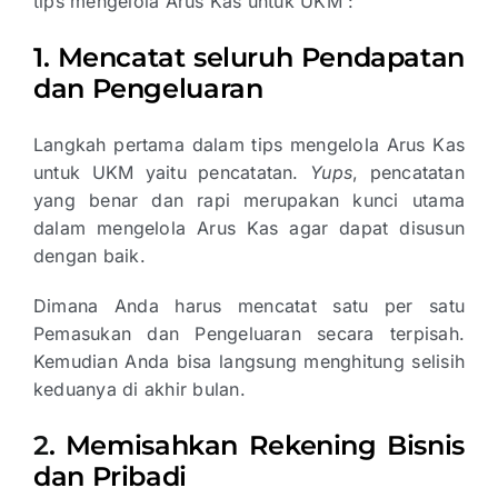
tips mengelola Arus Kas untuk UKM :
1. Mencatat seluruh Pendapatan
dan Pengeluaran
Langkah pertama dalam tips mengelola Arus Kas
untuk UKM yaitu pencatatan.
Yups
, pencatatan
yang benar dan rapi merupakan kunci utama
dalam mengelola Arus Kas agar dapat disusun
dengan baik.
Dimana Anda harus mencatat satu per satu
Pemasukan dan Pengeluaran secara terpisah.
Kemudian Anda bisa langsung menghitung selisih
keduanya di akhir bulan.
2
. Memisahkan Rekening Bisnis
dan Pribadi