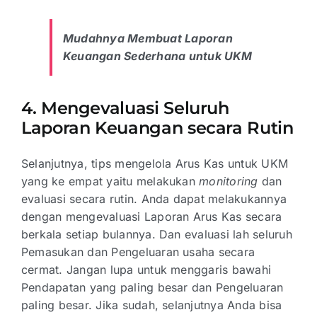
Mudahnya Membuat Laporan
Keuangan Sederhana untuk UKM
4. Mengevaluasi Seluruh
Laporan Keuangan secara Rutin
Selanjutnya, tips mengelola Arus Kas untuk UKM
yang ke empat yaitu melakukan
monitoring
dan
evaluasi secara rutin. Anda dapat melakukannya
dengan mengevaluasi Laporan Arus Kas secara
berkala setiap bulannya. Dan evaluasi lah seluruh
Pemasukan dan Pengeluaran usaha secara
cermat. Jangan lupa untuk menggaris bawahi
Pendapatan yang paling besar dan Pengeluaran
paling besar. Jika sudah, selanjutnya Anda bisa