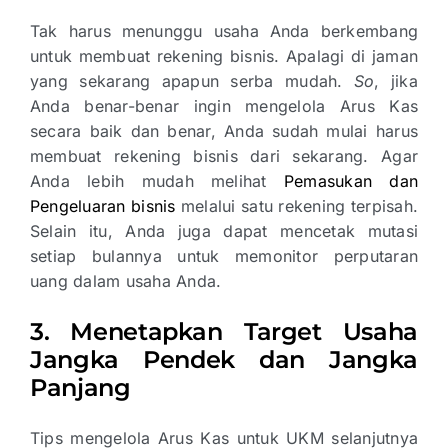
Tak harus menunggu usaha Anda berkembang
untuk membuat rekening bisnis. Apalagi di jaman
yang sekarang apapun serba mudah.
So
, jika
Anda benar-benar ingin mengelola Arus Kas
secara baik dan benar, Anda sudah mulai harus
membuat rekening bisnis dari sekarang. Agar
Anda lebih mudah melihat
Pemasukan dan
Pengeluaran bisnis
melalui satu rekening terpisah.
Selain itu, Anda juga dapat mencetak mutasi
setiap bulannya untuk memonitor perputaran
uang dalam usaha Anda.
3. Menetapkan Target Usaha
Jangka Pendek dan Jangka
Panjang
Tips mengelola Arus Kas untuk UKM selanjutnya