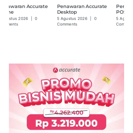
Penawaran Accurate
Penawaran Accurate
Pe
POS
Online
D
5 Agustus 2026
|
0
5 Agustus 2026
|
0
5 
Comments
Comments
Co