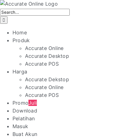
Skip
to
Search
content
for:
Home
Produk
Accurate Online
Accurate Desktop
Accurate POS
Harga
Accurate Dekstop
Accurate Online
Accurate POS
Promo
Juli
Download
Pelatihan
Masuk
Buat Akun