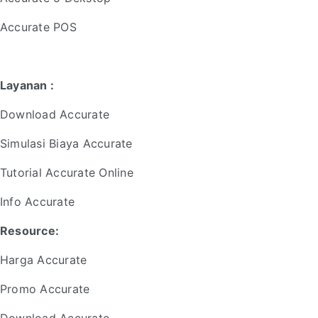
Accurate POS
Layanan :
Download Accurate
Simulasi Biaya Accurate
Tutorial Accurate Online
Info Accurate
Resource:
Harga Accurate
Promo Accurate