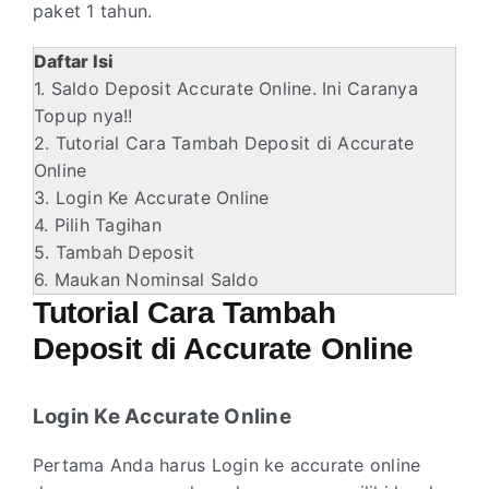
paket 1 tahun.
Daftar Isi
1.
Saldo Deposit Accurate Online. Ini Caranya
Topup nya!!
2.
Tutorial Cara Tambah Deposit di Accurate
Online
3.
Login Ke Accurate Online
4.
Pilih Tagihan
5.
Tambah Deposit
6.
Maukan Nominsal Saldo
Tutorial Cara Tambah
Deposit di Accurate Online
Login Ke Accurate Online
Pertama Anda harus Login ke accurate online