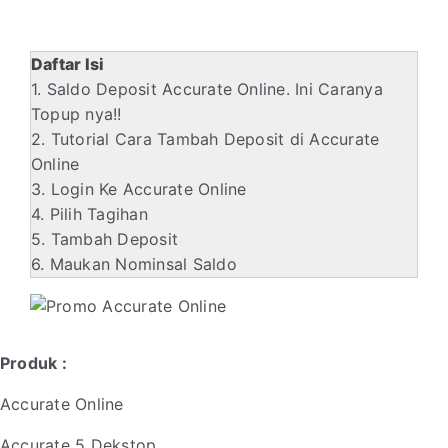
Daftar Isi
1.
Saldo Deposit Accurate Online. Ini Caranya
Topup nya!!
2.
Tutorial Cara Tambah Deposit di Accurate
Online
3.
Login Ke Accurate Online
4.
Pilih Tagihan
5.
Tambah Deposit
6.
Maukan Nominsal Saldo
Produk :
Accurate Online
Accurate 5 Dekstop