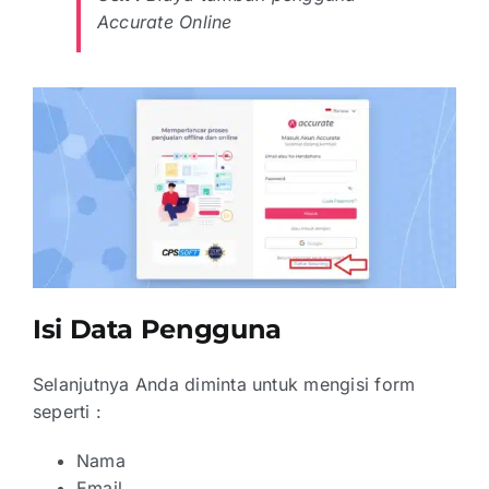
Accurate Online
Isi Data Pengguna
Selanjutnya Anda diminta untuk mengisi form
seperti :
Nama
Email