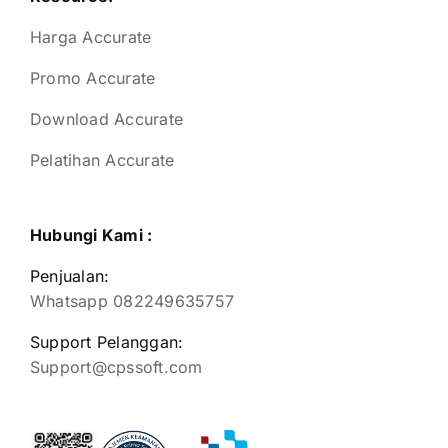
Harga Accurate
Promo Accurate
Download Accurate
Pelatihan Accurate
Hubungi Kami :
Penjualan:
Whatsapp 082249635757
Support Pelanggan:
Support@cpssoft.com