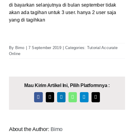
di bayarkan selanjutnya di bulan september tidak
akan ada tagihan untuk 3 user. hanya 2 user saja
yang di tagihkan
By
Bimo
|
7 September 2019
|
Categories:
Tutorial Accurate
Online
Mau Kirim Artikel Ini, Pilih Platformnya :
Facebook
X
LinkedIn
WhatsApp
Telegram
Email
About the Author:
Bimo