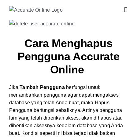
Skip
to
content
Cara Menghapus
Pengguna Accurate
Online
Jika
Tambah Pengguna
berfungsi untuk
menambahkan pengguna agar dapat mengakses
database yang telah Anda buat, maka Hapus
Pengguna berfungsi sebaliknya. Artinya pengguna
lain yang telah diberikan akses, akan dihapus atau
dihentikan aksesnya kedalam database yang Anda
buat. Kondisi seperti ini bisa terjadi diakibatkan