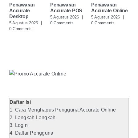
Penawaran
Penawaran
Penawaran
Accurate
Accurate POS
Accurate Online
Desktop
5 Agustus 2026
|
5 Agustus 2026
|
5 Agustus 2026
|
0 Comments
0 Comments
0 Comments
Daftar Isi
1.
Cara Menghapus Pengguna Accurate Online
2.
Langkah Langkah
3.
Login
4.
Daftar Pengguna