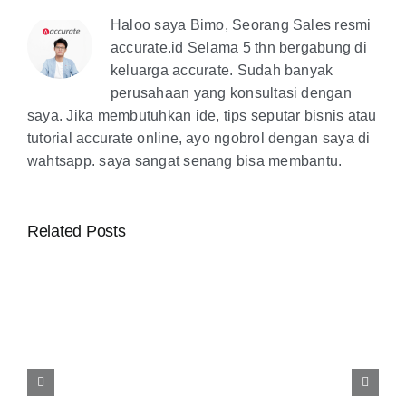
Haloo saya Bimo, Seorang Sales resmi
accurate.id Selama 5 thn bergabung di
keluarga accurate. Sudah banyak
perusahaan yang konsultasi dengan
saya. Jika membutuhkan ide, tips seputar bisnis atau
tutorial accurate online, ayo ngobrol dengan saya di
wahtsapp. saya sangat senang bisa membantu.
Related Posts