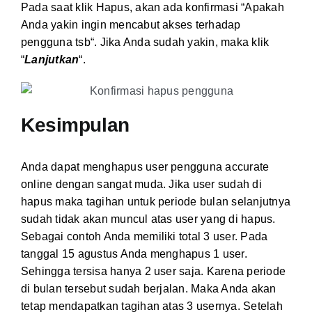
Pada saat klik Hapus, akan ada konfirmasi “Apakah
Anda yakin ingin mencabut akses terhadap
pengguna tsb“. Jika Anda sudah yakin, maka klik
“
Lanjutkan
“.
Kesimpulan
Anda dapat menghapus user pengguna accurate
online dengan sangat muda. Jika user sudah di
hapus maka tagihan untuk periode bulan selanjutnya
sudah tidak akan muncul atas user yang di hapus.
Sebagai contoh Anda memiliki total 3 user. Pada
tanggal 15 agustus Anda menghapus 1 user.
Sehingga tersisa hanya 2 user saja. Karena periode
di bulan tersebut sudah berjalan. Maka Anda akan
tetap mendapatkan tagihan atas 3 usernya. Setelah