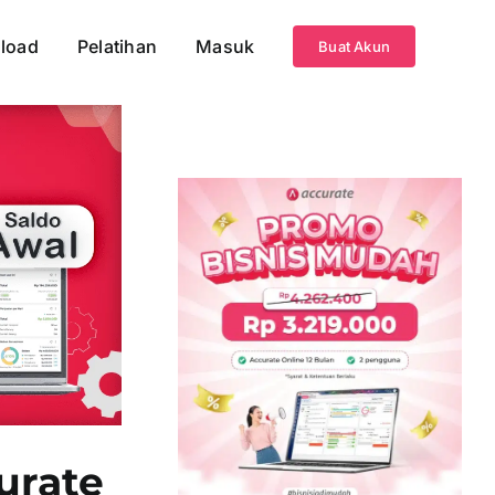
load
Pelatihan
Masuk
Buat Akun
urate