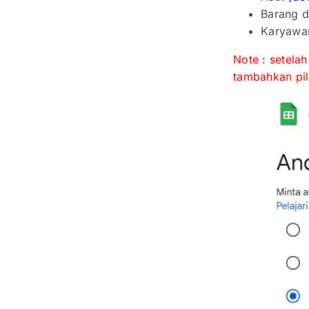
Barang d
Karyaw
Note : setela
tambahkan pil