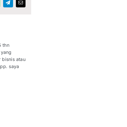
n
hatsApp
Telegram
Email
5 thn
 yang
 bisnis atau
app. saya