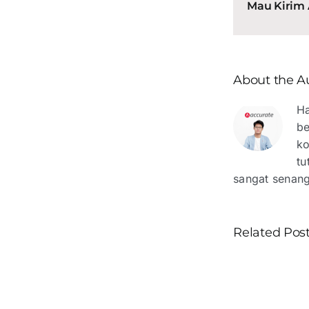
Mau Kirim A
About the A
Ha
be
ko
tu
sangat senan
Related Pos