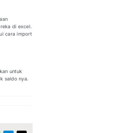
haan
reka di excel.
ui cara import
akan untuk
k saldo nya.