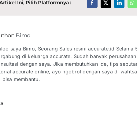
rtikel Ini, Pilih Platformnya :
Facebook
X
LinkedI
W
uthor:
Bimo
loo saya Bimo, Seorang Sales resmi accurate.id Selama 
rgabung di keluarga accurate. Sudah banyak perusahaan
nsultasi dengan saya. Jika membutuhkan ide, tips seputar
torial accurate online, ayo ngobrol dengan saya di wahts
g bisa membantu.
ts