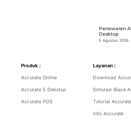
curate POS
Penawaran Accurate
Penawaran A
Online
Desktop
|
0 Comments
5 Agustus 2026
|
0 Comments
5 Agustus 2026
Produk :
Layanan :
Accurate Online
Download Accur
Accurate 5 Dekstop
Simulasi Biaya A
Accurate POS
Tutorial Accurat
Info Accurate