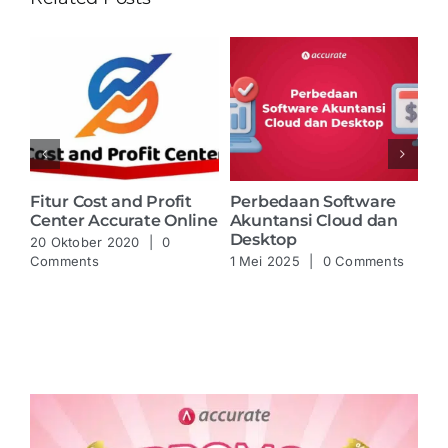
 di
Fitur Cost and Profit
Perbedaan Software
In
Center Accurate Online
Akuntansi Cloud dan
Ac
Desktop
20 Oktober 2020
|
0
21
Comments
1 Mei 2025
|
0 Comments
Co