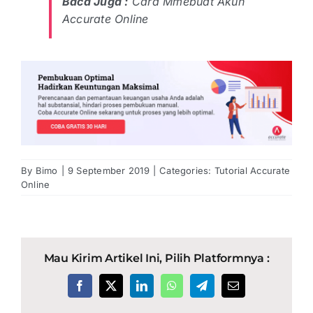
Baca Juga :
Cara Mmebuat Akun
Accurate Online
By
Bimo
|
9 September 2019
|
Categories:
Tutorial Accurate
Online
Mau Kirim Artikel Ini, Pilih Platformnya :
Facebook
X
LinkedIn
WhatsApp
Telegram
Email